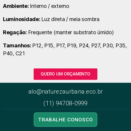
Ambiente:
Interno / externo
Luminosidade:
Luz direta / meia sombra
Regação:
Frequente (manter substrato úmido)
Tamanhos:
P12, P15, P17, P19, P24, P27, P30, P35,
P40, C21
QUERO UM ORÇAMENTO
alo@naturezaurbana.eco.br
(11) 94708-0999
TRABALHE CONOSCO