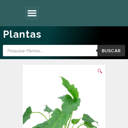
Plantas
BUSCAR
🔍