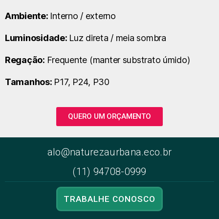
Ambiente:
Interno / externo
Luminosidade:
Luz direta / meia sombra
Regação:
Frequente (manter substrato úmido)
Tamanhos:
P17, P24, P30
QUERO UM ORÇAMENTO
alo@naturezaurbana.eco.br
(11) 94708-0999
TRABALHE CONOSCO