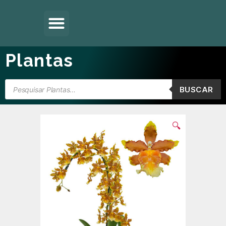
Plantas
BUSCAR
🔍