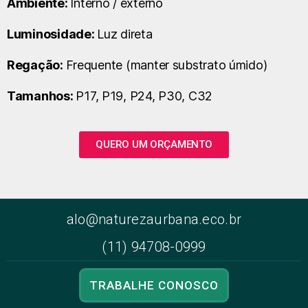
Ambiente:
Interno / externo
Luminosidade:
Luz direta
Regação:
Frequente (manter substrato úmido)
Tamanhos:
P17, P19, P24, P30, C32
QUERO UM ORÇAMENTO
alo@naturezaurbana.eco.br
(11) 94708-0999
TRABALHE CONOSCO